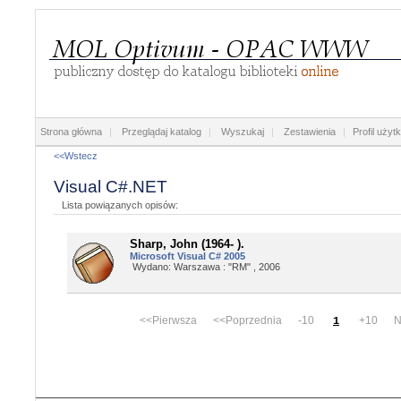
Strona główna
|
Przeglądaj katalog
|
Wyszukaj
|
Zestawienia
|
Profil użyt
<<Wstecz
Visual C#.NET
Lista powiązanych opisów:
Sharp, John (1964- ).
Microsoft Visual C# 2005
Wydano: Warszawa : "RM" , 2006
<<Pierwsza <<Poprzednia -10
+10 Na
1