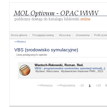
Strona główna
|
Przeglądaj katalog
|
Wyszukaj
|
Zestawienia
|
Profil użyt
<<Wstecz
VBS (srodowisko symulacyjne)
Lista powiązanych opisów:
Wantoch-Rekowski, Roman. Red.
VBS2 : programowalne srodowisko symulacji wirtual[...]
Wydano: Warszawa : Wydawnictwo Naukowe PWN , 2013
<<Pierwsza <<Poprzednia -10
+10 Na
1