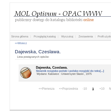
Strona główna
|
Przeglądaj katalog
|
Wyszukaj
|
Zestawienia
|
Profil użyt
<<Wstecz
Dajewska, Czeslawa.
Lista powiązanych opisów:
Dajewska, Czeslawa.
Slownik rosyjsko-polski i polsko-rosyjski do teks[...]
Wydano: Katowice : Uniwersytet Slaski , 1975
<<Pierwsza <<Poprzednia -10
+10 Na
1