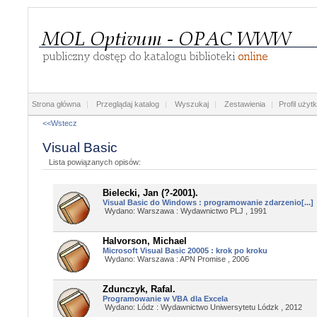
Strona główna
|
Przeglądaj katalog
|
Wyszukaj
|
Zestawienia
|
Profil użyt
<<Wstecz
Visual Basic
Lista powiązanych opisów:
Bielecki, Jan (?-2001).
Visual Basic do Windows : programowanie zdarzenio[...]
Wydano: Warszawa : Wydawnictwo PLJ , 1991
Halvorson, Michael
Microsoft Visual Basic 20005 : krok po kroku
Wydano: Warszawa : APN Promise , 2006
Zdunczyk, Rafal.
Programowanie w VBA dla Excela
Wydano: Lódz : Wydawnictwo Uniwersytetu Lódzk , 2012