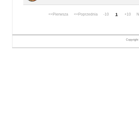
<<Pierwsza <<Poprzednia -10
+10 Na
1
Copyrigh