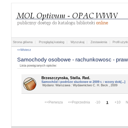
Strona główna
|
Przeglądaj katalog
|
Wyszukaj
|
Zestawienia
|
Profil użyt
<<Wstecz
Samochody osobowe - rachunkowosc - prawo 
Lista powiązanych opisów:
Brzeszczynska, Stella. Red.
Samochód i podróze sluzbowe w 2009 r. : wzory dok[...]
Wydano: Warszawa : Wydawnictwo C. H. Beck , 2009
<<Pierwsza <<Poprzednia -10
+10 Na
1