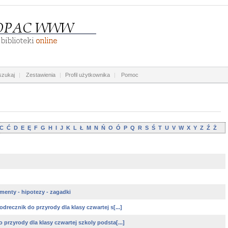
zukaj
|
Zestawienia
|
Profil użytkownika
|
Pomoc
C
Ć
D
E
Ę
F
G
H
I
J
K
L
Ł
M
N
Ń
O
Ó
P
Q
R
S
Ś
T
U
V
W
X
Y
Z
Ź
Ż
menty - hipotezy - zagadki
drecznik do przyrody dla klasy czwartej s[...]
 przyrody dla klasy czwartej szkoly podsta[...]