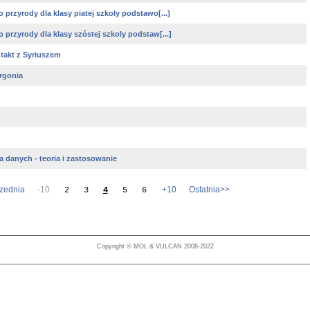
 przyrody dla klasy piatej szkoly podstawo[...]
 przyrody dla klasy szóstej szkoly podstaw[...]
takt z Syriuszem
argonia
a danych - teoria i zastosowanie
zednia
-10
+10
Ostatnia>>
2
3
4
5
6
Copyright © MOL & VULCAN 2008-2022