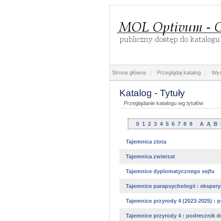
Strona główna
|
Przeglądaj katalog
|
Wys
Katalog - Tytuły
Przeglądanie katalogu wg tytułów
0
1
2
3
4
5
6
7
8
9
A
Ą
B
Tajemnica zlota
Tajemnica zwierzat
Tajemnice dyplomatycznego sejfu
Tajemnice parapsychologii : ekspery
Tajemnice przyrody 4 (2023-2025) : po
Tajemnice przyrody 4 : podrecznik do