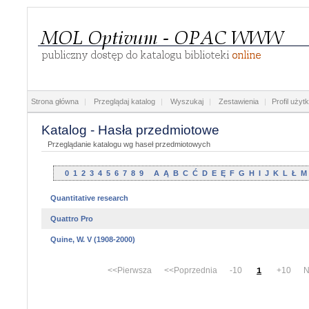
Strona główna
|
Przeglądaj katalog
|
Wyszukaj
|
Zestawienia
|
Profil użyt
Katalog - Hasła przedmiotowe
Przeglądanie katalogu wg haseł przedmiotowych
0
1
2
3
4
5
6
7
8
9
A
Ą
B
C
Ć
D
E
Ę
F
G
H
I
J
K
L
Ł
M
Quantitative research
Quattro Pro
Quine, W. V (1908-2000)
<<Pierwsza <<Poprzednia -10
+10 Na
1