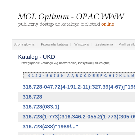
Strona główna
|
Przeglądaj katalog
|
Wyszukaj
|
Zestawienia
|
Profil użyt
Katalog - UKD
Przeglądanie katalogu wg uniwersalnej klasyfikacji dziesiętnej
0
1
2
3
4
5
6
7
8
9
A
Ą
B
C
Ć
D
E
Ę
F
G
H
I
J
K
L
Ł
M
316.728-047.72(4-191.2-11):327.39(4-67)]"198
316.728
316.728(083.1)
316.728(1-773):316.346.2-055.2(1-773):305-0
316.728(438)"1989/..."