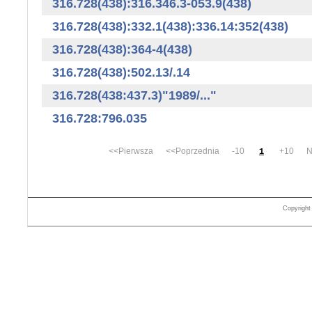
316.728(438):316.346.3-053.9(438)
316.728(438):332.1(438):336.14:352(438)
316.728(438):364-4(438)
316.728(438):502.13/.14
316.728(438:437.3)"1989/..."
316.728:796.035
<<Pierwsza <<Poprzednia -10
+10 Na
1
Copyrigh