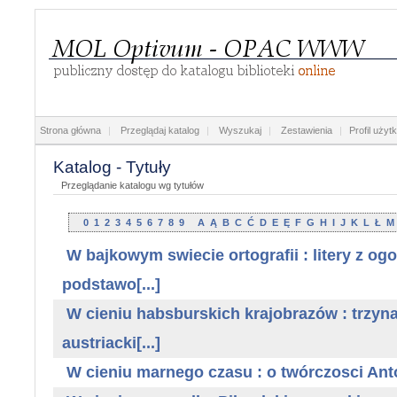
Strona główna
|
Przeglądaj katalog
|
Wyszukaj
|
Zestawienia
|
Profil użyt
Katalog - Tytuły
Przeglądanie katalogu wg tytułów
0
1
2
3
4
5
6
7
8
9
A
Ą
B
C
Ć
D
E
Ę
F
G
H
I
J
K
L
Ł
M
W bajkowym swiecie ortografii : litery z og
podstawo[...]
W cieniu habsburskich krajobrazów : trzynas
austriacki[...]
W cieniu marnego czasu : o twórczosci Ant