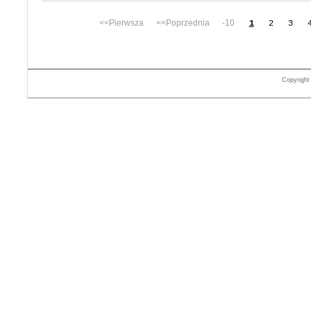
<<Pierwsza <<Poprzednia -10
1
2
3
Copyrigh