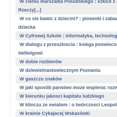
W cieniu marszalka Pilsudskiego : szkice z d
Rzeczy[...]
W co sie bawic z dziecmi? : piosenki i za
dziecka
W Cyfrowej Szkole : informatyka, technolog
W dialogu z przeszloscia : ksiega poswiec
Hellwigowi
W dobie rozbiorów
W dziewietnastowiecznym Poznaniu
W gaszczu znaków
W jaki sposób panstwo moze wspierac roz
W kierunku jakosci kapitalu ludzkiego
W klinczu ze swiatem : o twórczosci Leopo
W krainie Cykajacej Wskazówki