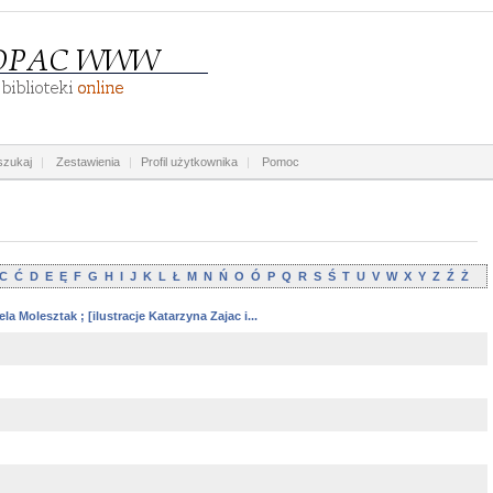
zukaj
|
Zestawienia
|
Profil użytkownika
|
Pomoc
C
Ć
D
E
Ę
F
G
H
I
J
K
L
Ł
M
N
Ń
O
Ó
P
Q
R
S
Ś
T
U
V
W
X
Y
Z
Ź
Ż
a Molesztak ; [ilustracje Katarzyna Zajac i...