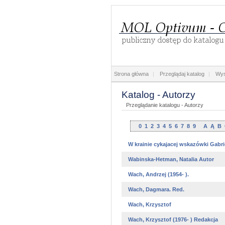
Strona główna
|
Przeglądaj katalog
|
Wys
Katalog - Autorzy
Przeglądanie katalogu - Autorzy
0
1
2
3
4
5
6
7
8
9
A
Ą
B
W krainie cykajacej wskazówki Gabriel
Wabinska-Hetman, Natalia Autor
Wach, Andrzej (1954- ).
Wach, Dagmara. Red.
Wach, Krzysztof
Wach, Krzysztof (1976- ) Redakcja