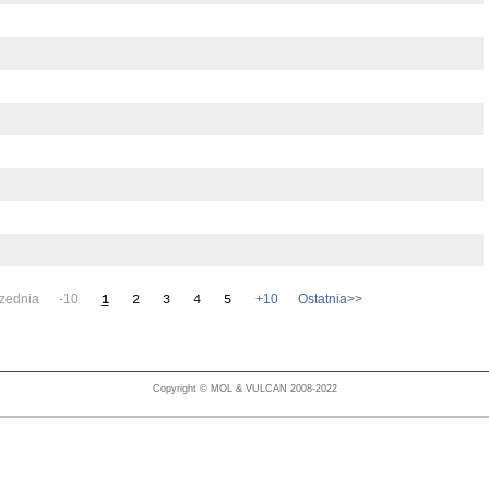
zednia -10
+10
Ostatnia>>
1
2
3
4
5
Copyright © MOL & VULCAN 2008-2022