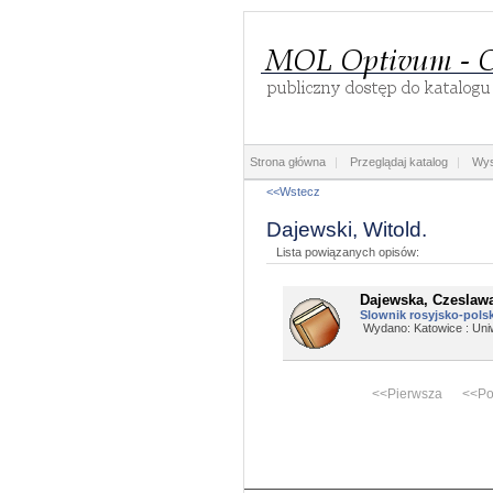
Strona główna
|
Przeglądaj katalog
|
Wys
<<Wstecz
Dajewski, Witold.
Lista powiązanych opisów:
Dajewska, Czeslaw
Slownik rosyjsko-polski
Wydano: Katowice : Uniw
<<Pierwsza <<Po