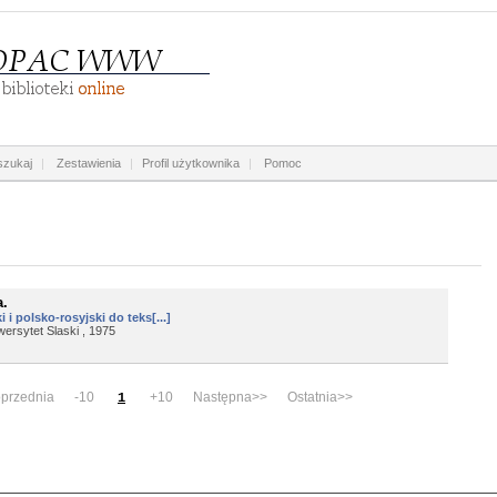
zukaj
|
Zestawienia
|
Profil użytkownika
|
Pomoc
a.
 i polsko-rosyjski do teks[...]
ersytet Slaski , 1975
przednia -10
+10 Następna>> Ostatnia>>
1