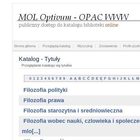
Strona główna
|
Przeglądaj katalog
|
Wyszukaj
|
Zestawienia
|
Profil użyt
Katalog - Tytuły
Przeglądanie katalogu wg tytułów
0
1
2
3
4
5
6
7
8
9
A
Ą
B
C
Ć
D
E
Ę
F
G
H
I
J
K
L
Ł
M
Filozofia polityki
Filozofia prawa
Filozofia starozytna i sredniowieczna
Filozofia wobec nauki, czlowieka i spoleczen
mlo[...]